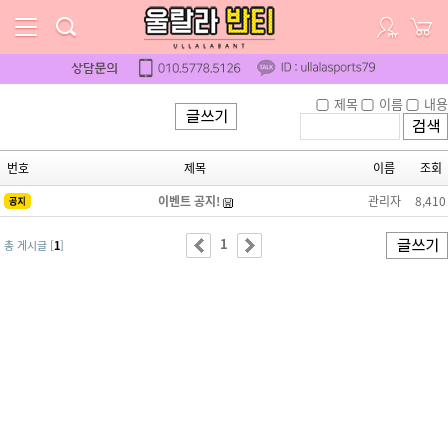
Toggle
navigation
제목
이름
내용
번호
제목
이름
조회
이벤트 공지!
관리자
8,410
1
총 게시글 [
1
]